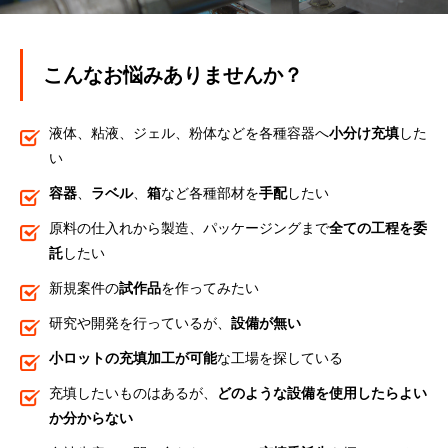
こんなお悩みありませんか？
液体、粘液、ジェル、粉体などを各種容器へ
小分け充填
した
い
容器
、
ラベル
、
箱
など各種部材を
手配
したい
原料の仕入れから製造、パッケージングまで
全ての工程を委
託
したい
新規案件の
試作品
を作ってみたい
研究や開発を行っているが、
設備が無い
小ロットの充填加工が可能
な工場を探している
充填したいものはあるが、
どのような設備を使用したらよい
か分からない